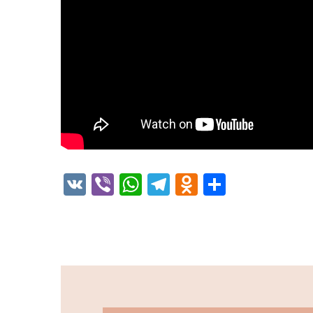
VK
Viber
WhatsApp
Telegram
Odnoklassni
Отправи