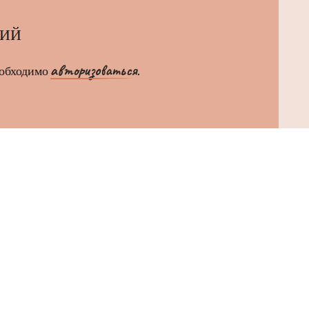
РИЙ
авторизоваться
еобходимо
.