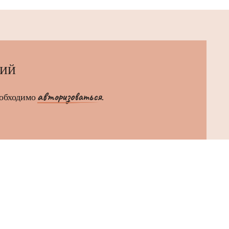
РИЙ
авторизоваться
еобходимо
.