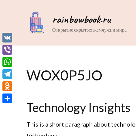
rainbowbook.ru
Открытие скрытых жемчужин мира
VK
Viber
WOX0P5JO
WhatsApp
Telegram
Odnoklassniki
Technology Insights
Отправить
This is a short paragraph about technolo
technology.