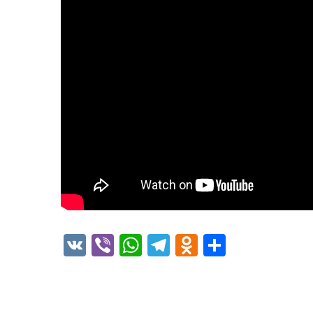
VK
Viber
WhatsApp
Telegram
Odnoklassni
Отправи