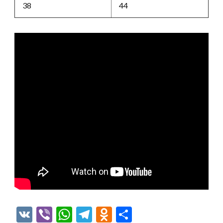
38
44
VK
Viber
WhatsApp
Telegram
Odnoklassniki
Отправить