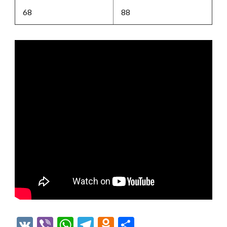
68
88
VK
Viber
WhatsApp
Telegram
Odnoklassniki
Отправить